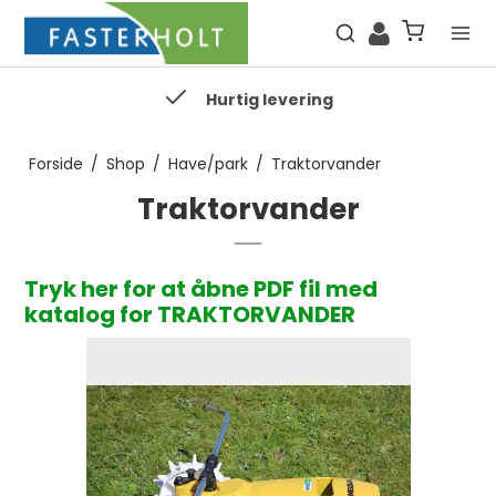
Hurtig levering
Forside
/
Shop
/
Have/park
/
Traktorvander
Traktorvander
Tryk her for at åbne PDF fil med
katalog for TRAKTORVANDER