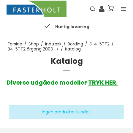
Hurtig levering
Forside
/
Shop
/
Indtræk
/
Bording
/
3-4-5TT2
/
B4-5TT2 årgang 2003 ->
/
Katalog
Katalog
Diverse udgåede modeller
TRYK HER
.
Ingen produkter fundet.